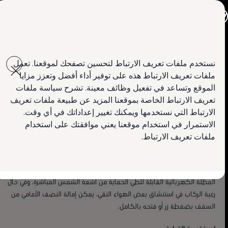
جميع الموديلات
جولف GTI
جولف R
تيغوان
جيتا الجديدة كلياً
Skip to
Skip
باسات الجديدة كلياً
main
to
تي روك
فتحة السقف البانورامية القابلة للانزلاق والطي
نستخدم ملفات تعريف الارتباط لتحسين تصفحك لموقعنا. تعمل
ﺗﻘﻧﯾﺎت ﻣﺳﺗوﺣﺎة ﻣﻧك
content
footer
تيغوان
ملفات تعريف الارتباط هذه على توفير أداء أفضل وتعزز مزايا
تيرامونت
استكشاف الميزات
طوارق
الموقع وتساعد في تفعيل وظائف معينة. تشرح سياسة ملفات
أماروك
تعريف الارتباط الخاصة بموقعنا المزيد عن طبيعة ملفات تعريف
كادي كارغو
احجز تجربة القيادة
آفاق لا حدود لها
الارتباط التي نستخدمها ويمكنك تغيير إعداداتك في أي وقت.
العروض
السيارات المستعملة
الاستمرار في استخدام موقعنا يعني موافقتك على استخدام
لمالكي وأصحاب السيارة
ملفات تعريف الارتباط.
ابحث عن وكيل Volkswagen
تتوفر فتحة السقف البانورامية الكهربائية القابلة للانزلاق والطي كتجهيز اختياري
لطراز Life Plus وتجهيز أساسي في طراز Elegance. يتيح السطح الزجاجي
الكبير للضوء الطبيعي ملء المقصورة ويوفر رؤية واضحة للسماء. كما توفر
المظلة الكهربائية القابلة للطي الحماية من أشعة الشمس المباشرة. وفي حال
رغبة الركاب في استنشاق بعض الهواء النقي، يمكن إمالة النصف الأمامي من
السقف بضغطة زر أو فتحه بالكامل.