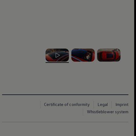
, ‎1‎ of ‎3‎
, ‎2‎ of ‎3‎
, ‎3‎ of ‎3‎
Certificate of conformity
Legal
Imprint
Whistleblower system