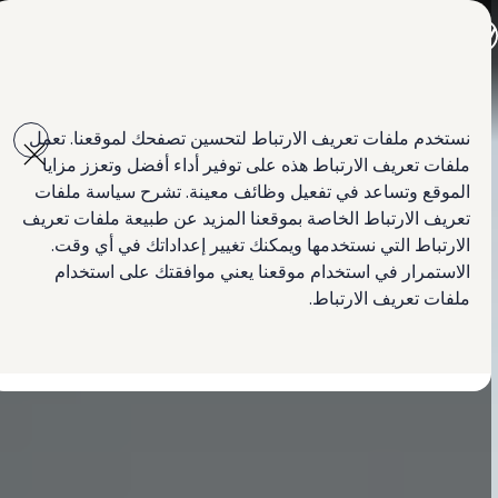
جميع الموديلات
جولف GTI
جولف R
جيتا الجديدة كلياً
Skip to
Skip
باسات الجديدة كلياً
main
to
تي روك
نستخدم ملفات تعريف الارتباط لتحسين تصفحك لموقعنا. تعمل
content
footer
تيغوان
ملفات تعريف الارتباط هذه على توفير أداء أفضل وتعزز مزايا
تيرامونت
طوارق
الموقع وتساعد في تفعيل وظائف معينة. تشرح سياسة ملفات
أماروك
تعريف الارتباط الخاصة بموقعنا المزيد عن طبيعة ملفات تعريف
كادي كارغو
الارتباط التي نستخدمها ويمكنك تغيير إعداداتك في أي وقت.
العروض
السيارات المستعملة
الاستمرار في استخدام موقعنا يعني موافقتك على استخدام
لمالكي وأصحاب السيارة
ملفات تعريف الارتباط.
ابحث عن وكيل Volkswagen