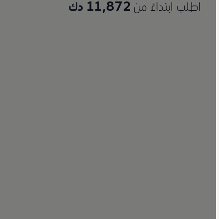
اطلب ابتداءً من
11,872 دك