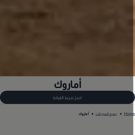
أماروك
احجز تجربة القيادة
Hom
جميع الموديلات
أماروك