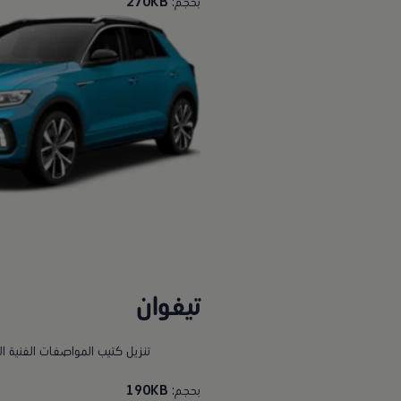
بحجم:
270KB
تيغوان
تنزيل كتيب المواصفات الفنية ال
بحجم:
190KB