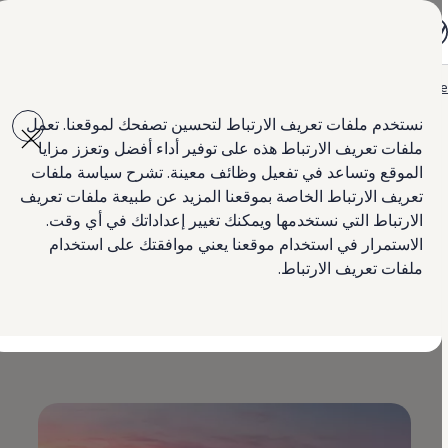
جميع الموديلات
جولف GTI
جولف R
جيتا الجديدة كلياً
Hom
العروض
طوارق
Skip to
Skip
باسات الجديدة كلياً
main
to
تي روك
نستخدم ملفات تعريف الارتباط لتحسين تصفحك لموقعنا. تعمل
content
footer
تيغوان
ملفات تعريف الارتباط هذه على توفير أداء أفضل وتعزز مزايا
تيرامونت
طوارق
الموقع وتساعد في تفعيل وظائف معينة. تشرح سياسة ملفات
عروض على
طوارق
أماروك
تعريف الارتباط الخاصة بموقعنا المزيد عن طبيعة ملفات تعريف
كادي كارغو
الارتباط التي نستخدمها ويمكنك تغيير إعداداتك في أي وقت.
العروض
السيارات المستعملة
الاستمرار في استخدام موقعنا يعني موافقتك على استخدام
0% ارباح او بقسط 345 د ك
لمالكي وأصحاب السيارة
ملفات تعريف الارتباط.
ابحث عن وكيل Volkswagen
يسري هذا العرض حتى 31 أغسطس.