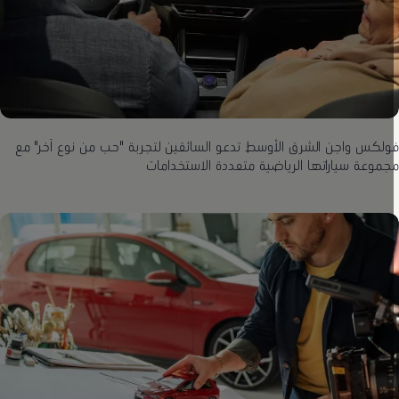
ولكس واجن الشرق الأوسط تدعو السائقين لتجربة "حب من نوع آخر" مع
جموعة سياراتها الرياضية متعددة الاستخدامات