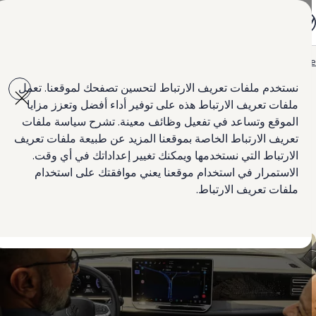
جميع الموديلات
جولف GTI
جولف R
جيتا الجديدة كلياً
Hom
أخبار
شركة
Skip to
Skip
باسات الجديدة كلياً
main
to
تي روك
نستخدم ملفات تعريف الارتباط لتحسين تصفحك لموقعنا. تعمل
content
footer
تيغوان
ملفات تعريف الارتباط هذه على توفير أداء أفضل وتعزز مزايا
تيرامونت
طوارق
الموقع وتساعد في تفعيل وظائف معينة. تشرح سياسة ملفات
أخبار
الشركة
أماروك
تعريف الارتباط الخاصة بموقعنا المزيد عن طبيعة ملفات تعريف
كادي كارغو
الارتباط التي نستخدمها ويمكنك تغيير إعداداتك في أي وقت.
العروض
السيارات المستعملة
الاستمرار في استخدام موقعنا يعني موافقتك على استخدام
لمالكي وأصحاب السيارة
ملفات تعريف الارتباط.
ابحث عن وكيل Volkswagen